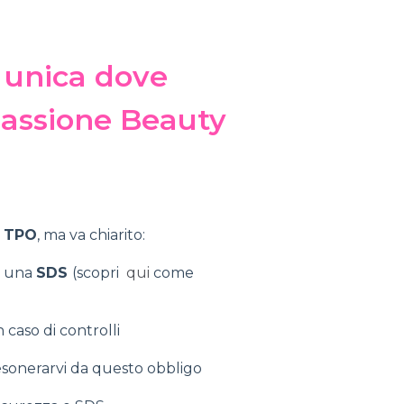
e unica dove
 Passione Beauty
à TPO
, ma va chiarito:
di una
SDS
(scopri
qui
come
caso di controlli
 esonerarvi da questo obbligo