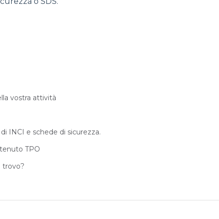
icurezza o SDS.
 vostra attività
di INCI e schede di sicurezza.
ontenuto TPO
 trovo?