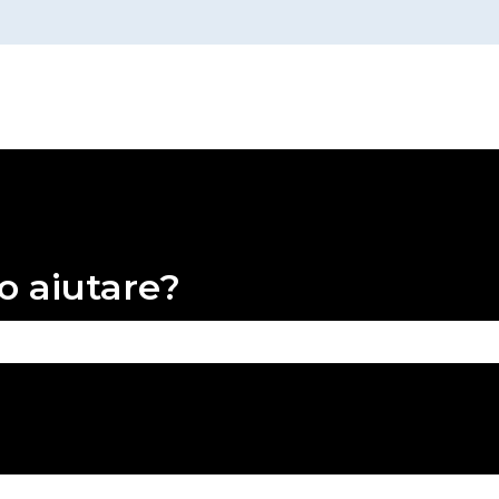
o aiutare?
 perché il campo di ricerca è vuoto.