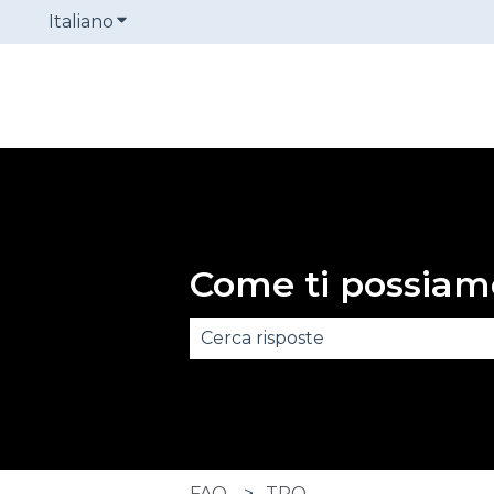
Italiano
Mostra sottomenu per le traduzioni
Come ti possiam
Non sono presenti suggerimenti
FAQ
TPO