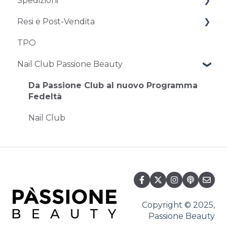
Spedizioni
Modifica e annullamento di un ordine
Metodi di pagamento
Resi e Post-Vendita
Sconti e codici sconto
Problemi con il pagamento
Tempistiche e costi
TPO
Problemi con la consegna
Resi e restituzioni
Nail Club Passione Beauty
Assistenza post-vendita
Da Passione Club al nuovo Programma
Fedeltà
Nail Club
Copyright © 2025,
Passione Beauty