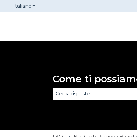
Italiano
Mostra sottomenu per le traduzioni
Come ti possiam
Non sono presenti suggerimenti
FAQ
Nail Club Passione Beaut