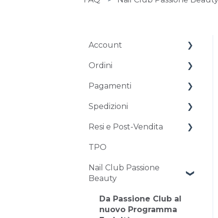
Account
Ordini
Gestione dell'account
Pagamenti
Problemi di accesso
Ordini e chiarimenti
Spedizioni
Modifica e
Metodi di pagamento
annullamento di un
Resi e Post-Vendita
Problemi con il
Tempistiche e costi
ordine
pagamento
TPO
Problemi con la
Resi e restituzioni
Sconti e codici sconto
consegna
Nail Club Passione
Assistenza post-vendita
Beauty
Da Passione Club al
nuovo Programma