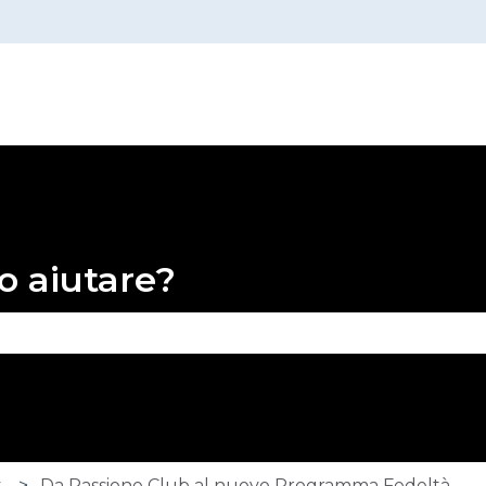
o aiutare?
 perché il campo di ricerca è vuoto.
y
Da Passione Club al nuovo Programma Fedeltà