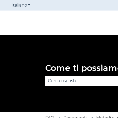
Italiano
Mostra sottomenu per le traduzioni
Come ti possiam
Non sono presenti suggerimenti
FAQ
Pagamenti
Metodi di