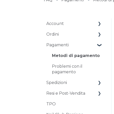
Account
Ordini
Gestione dell'account
Pagamenti
Problemi di accesso
Ordini e chiarimenti
Modifica e
Metodi di pagamento
annullamento di un
Problemi con il
ordine
pagamento
Sconti e codici sconto
Spedizioni
Resi e Post-Vendita
Tempistiche e costi
TPO
Problemi con la
Resi e restituzioni
consegna