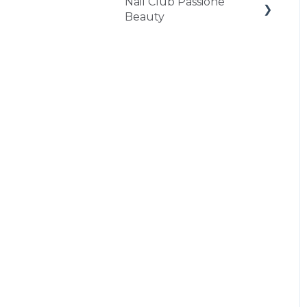
Nail Club Passione
Assistenza post-vendita
Beauty
Da Passione Club al
nuovo Programma
Fedeltà
Nail Club