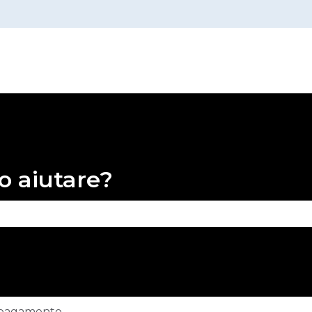
o aiutare?
 perché il campo di ricerca è vuoto.
 pagamento