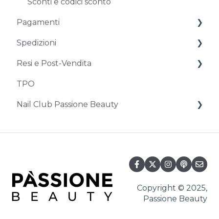
Sconti e codici sconto
Pagamenti
Spedizioni
Metodi di pagamento
Resi e Post-Vendita
Problemi con il pagamento
Tempistiche e costi
TPO
Problemi con la consegna
Resi e restituzioni
Nail Club Passione Beauty
Assistenza post-vendita
Da Passione Club al nuovo Programma
Fedeltà
Nail Club
Copyright © 2025,
Passione Beauty