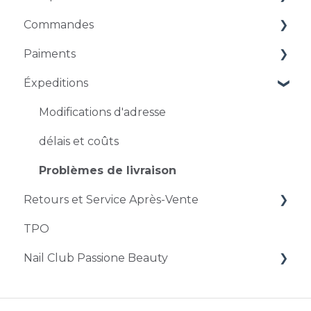
Commandes
Gestion des comptes
Paiments
Problèmes d'accès
Commandes et précisions
Éxpeditions
Modification et annulation d'une commande
Méthodes de paiement
Réductions et codes promo
Problèmes de paiement
Modifications d'adresse
délais et coûts
Problèmes de livraison
Retours et Service Après-Vente
TPO
Retours et restitutions
Nail Club Passione Beauty
Service Après-vente
Du Passione Club au nouveau Programme
Fidelité