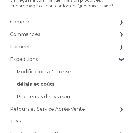
J'ai reçu ma commande, mais un produit est
endommagé ou non conforme. Que puis-je faire?
Compte
Commandes
Gestion des comptes
Paiments
Problèmes d'accès
Commandes et précisions
Éxpeditions
Modification et annulation d'une commande
Méthodes de paiement
Réductions et codes promo
Problèmes de paiement
Modifications d'adresse
délais et coûts
Problèmes de livraison
Retours et Service Après-Vente
TPO
Retours et restitutions