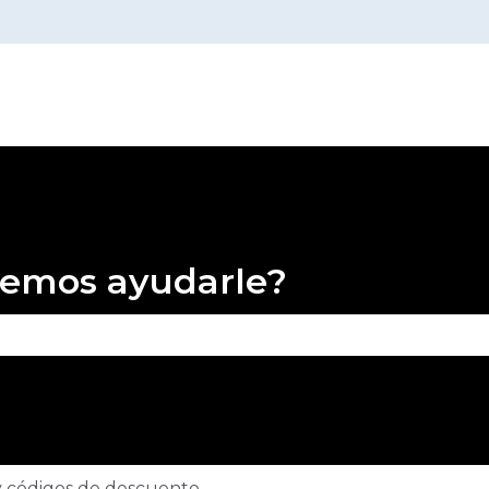
demos ayudarle?
campo de búsqueda está vacío.
 códigos de descuento