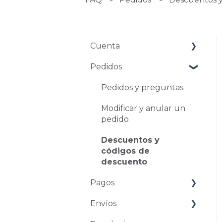
Cuenta
Pedidos
Gestión de cuentas
Problemas de acceso
Pedidos y preguntas
Modificar y anular un
pedido
Descuentos y
códigos de
descuento
Pagos
Envíos
Formas de pago