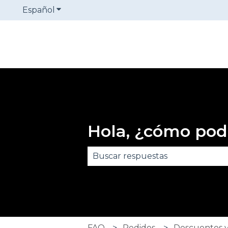
Español
Traducciones de Mostrar submenú de
Hola, ¿cómo po
No hay sugerencias porque el 
FAQ
Pedidos
Descuentos y