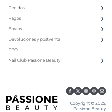
Pedidos
Pagos
Pedidos y preguntas
Envíos
Modificar y anular un pedido
Formas de pago
Devoluciones y postventa
Descuentos y códigos de descuento
Problemas de pago
Plazos y costes
TPO
Problemas de entrega
Devoluciones y retornos
Nail Club Passione Beauty
Asistencia posventa
Nail Club
Copyright © 2025,
Passione Beauty