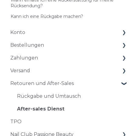
Wann erhalte ich eine Rückerstattung für meine
Rücksendung?
Kann ich eine Rückgabe machen?
Konto
Bestellungen
Kontoführung
Zahlungen
Probleme beim Einloggen
Bestellungen und Abklärungen
Versand
Änderung und Stornierung einer
Zahlungsarten
Bestellung
Retouren und After-Sales
Probleme mit der Bezahlung
Zeitplan und Versand
Rabatt und Rabatt-Code
Schwierigkeiten bei der Lieferung
Rückgabe und Umtausch
After-sales Dienst
TPO
Nail Club Passione Beauty