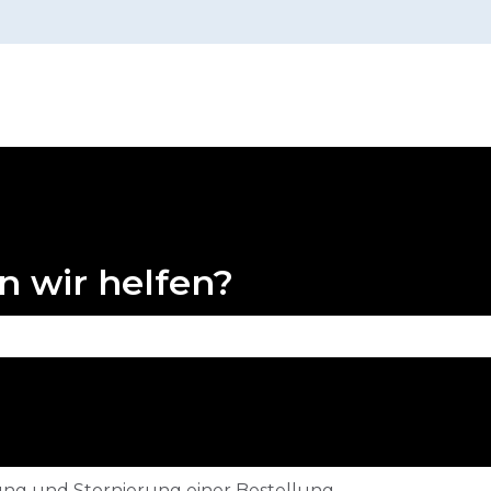
n
n wir helfen?
 Suchfeld leer ist.
ng und Stornierung einer Bestellung