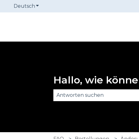
Deutsch
Untermenü für Übersetzungen anzeige
Hallo, wie könne
Es gibt keine Vorschläge, da das
FAQ
Bestellungen
Änderu