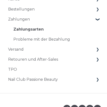
Bestellungen
Kontoführung
Zahlungen
Probleme beim Einloggen
Bestellungen und Abklärungen
Änderung und Stornierung einer
Zahlungsarten
Bestellung
Probleme mit der Bezahlung
Rabatt und Rabatt-Code
Versand
Retouren und After-Sales
Zeitplan und Versand
TPO
Schwierigkeiten bei der Lieferung
Rückgabe und Umtausch
Nail Club Passione Beauty
After-sales Dienst
Nail Club