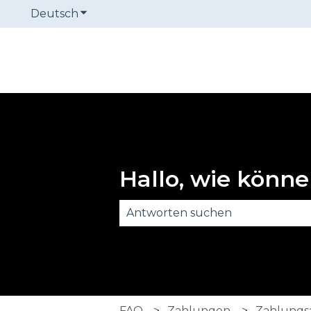
Deutsch
Untermenü für Übersetzungen anzeige
Hallo, wie könne
Es gibt keine Vorschläge, da das
FAQ
Zahlungen
Zahlungs