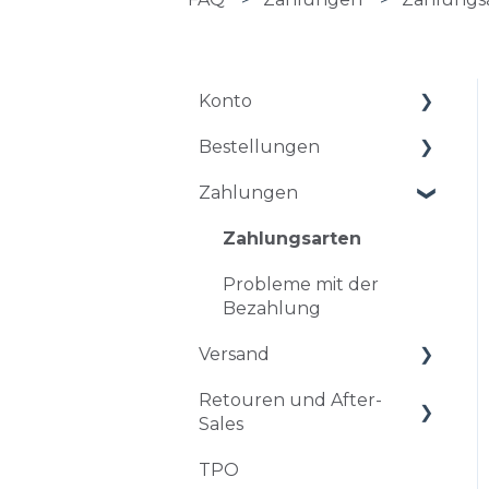
Konto
Bestellungen
Kontoführung
Zahlungen
Probleme beim
Bestellungen und
Einloggen
Abklärungen
Zahlungsarten
Änderung und
Probleme mit der
Stornierung einer
Bezahlung
Bestellung
Versand
Rabatt und Rabatt-
Code
Retouren und After-
Zeitplan und Versand
Sales
Schwierigkeiten bei der
TPO
Lieferung
Rückgabe und